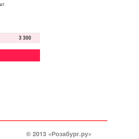
шт.
3 300
© 2013 «Розабург.ру»