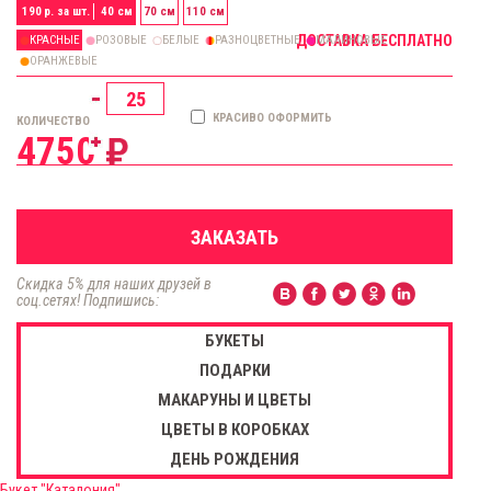
190
р. за шт.
40 см
70 см
110 см
ДОСТАВКА БЕСПЛАТНО
КРАСНЫЕ
РОЗОВЫЕ
БЕЛЫЕ
РАЗНОЦВЕТНЫЕ
МАЛИНОВЫЕ
ОРАНЖЕВЫЕ
КРАСИВО ОФОРМИТЬ
КОЛИЧЕСТВО
4750
ЗАКАЗАТЬ
Скидка 5% для наших друзей в
соц.сетях! Подпишись:
БУКЕТЫ
ПОДАРКИ
МАКАРУНЫ И ЦВЕТЫ
ЦВЕТЫ В КОРОБКАХ
ДЕНЬ РОЖДЕНИЯ
Букет "Каталония"