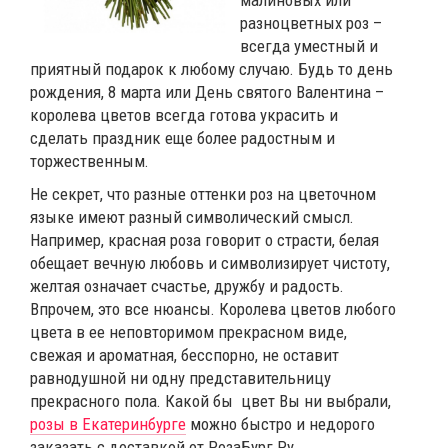
малиновых или
разноцветных роз –
всегда уместный и
приятный подарок к любому случаю. Будь то день
рождения, 8 марта или День святого Валентина –
королева цветов всегда готова украсить и
сделать праздник еще более радостным и
торжественным.
Не секрет, что разные оттенки роз на цветочном
языке имеют разный символический смысл.
Например, красная роза говорит о страсти, белая
обещает вечную любовь и символизирует чистоту,
желтая означает счастье, дружбу и радость.
Впрочем, это все нюансы. Королева цветов любого
цвета в ее неповторимом прекрасном виде,
свежая и ароматная, бесспорно, не оставит
равнодушной ни одну представительницу
прекрасного пола. Какой бы цвет Вы ни выбрали,
розы в Екатеринбурге
можно быстро и недорого
заказать с доставкой от РозаБург.Ру.