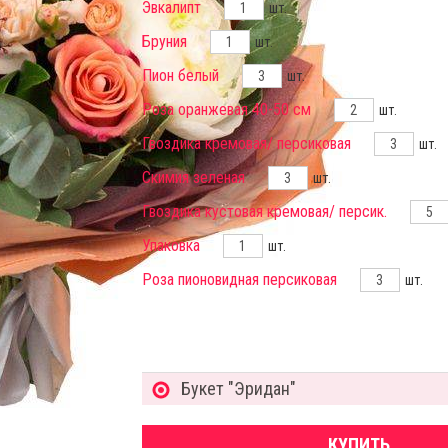
Эвкалипт
шт.
Бруния
шт.
Пион белый
шт.
Роза оранжевая 40-50 см
шт.
Гвоздика кремовая/ персиковая
шт.
Скимия зеленая
шт.
Гвоздика кустовая кремовая/ персик.
Упаковка
шт.
Роза пионовидная персиковая
шт.
Букет "Эридан"
КУПИТЬ