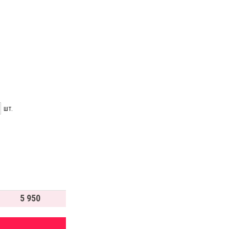
шт.
5 950