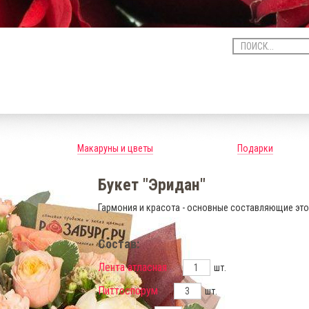
Макаруны и цветы
Подарки
Букет "Эридан"
Гармония и красота - основные составляющие этог
Состав:
Лента атласная
шт.
Питтоспорум
шт.