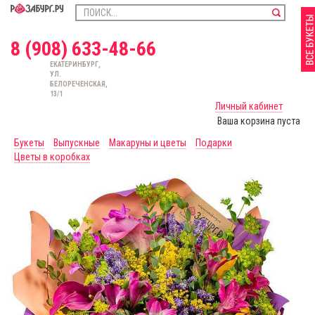
8 (908) 633-48-66
ЕКАТЕРИНБУРГ,
УЛ.
БЕЛОРЕЧЕНСКАЯ,
13/1
Личный кабинет
Ваша корзина пуста
Букеты
Выпускные
Макаруны и цветы
Подарки
Цветы в коробках