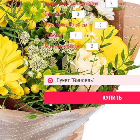
Хризантема сантини белая
шт.
Фисташка
шт.
Роза белая 40-50 см
шт.
Упаковка
шт.
Астранция белая
шт.
Букет "Винсель"
КУПИТЬ