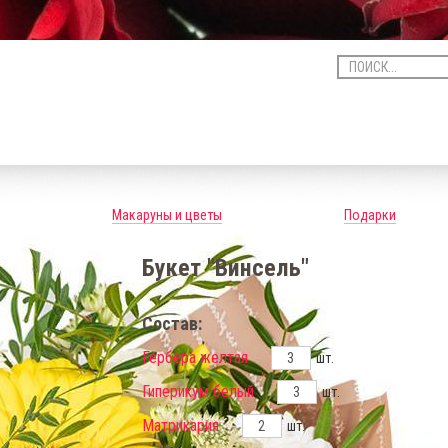
Макаруны и цветы
Подарки
Букет "Винсель"
Состав:
Гербера желтая
шт.
Гиперикум белый
шт.
Матрикария
шт.