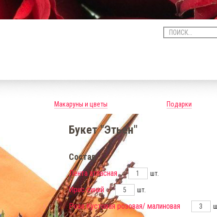
Макаруны и цветы
Подарки
Букет "Этьен"
Состав:
Лента атласная
шт.
Ирис синий
шт.
Роза Кустовая розовая/ малиновая
ш