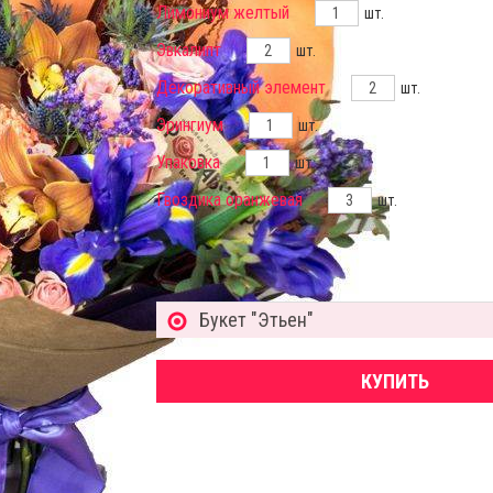
Лимониум желтый
шт.
Эвкалипт
шт.
Декоративный элемент
шт.
Эрингиум
шт.
Упаковка
шт.
Гвоздика оранжевая
шт.
Букет "Этьен"
КУПИТЬ