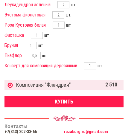
Леукадендрон зеленый
шт.
Эустома фиолетовая
шт.
Роза Кустовая белая
шт.
Фисташка
шт.
Бруния
шт.
Пиафлор
шт.
Конверт для композиций деревянный
шт.
2 510
Композиция "Фландрия"
КУПИТЬ
Контакты
+7(343) 202-33-66
rozaburg.ru@gmail.com