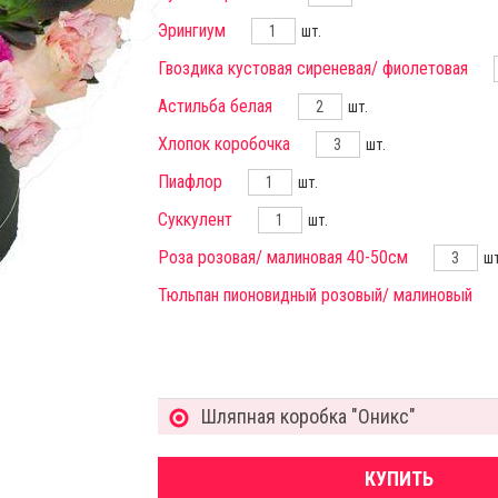
Эрингиум
шт.
Гвоздика кустовая сиреневая/ фиолетовая
Астильба белая
шт.
Хлопок коробочка
шт.
Пиафлор
шт.
Суккулент
шт.
Роза розовая/ малиновая 40-50см
шт
Тюльпан пионовидный розовый/ малиновый
Шляпная коробка "Оникс"
КУПИТЬ