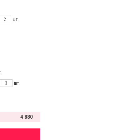
шт.
.
шт.
4 880