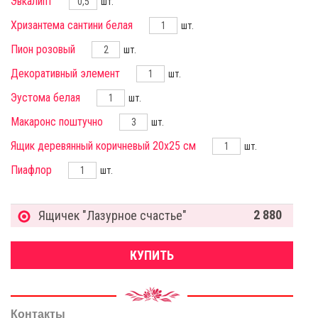
Эвкалипт
шт.
Хризантема сантини белая
шт.
Пион розовый
шт.
Декоративный элемент
шт.
Эустома белая
шт.
Макаронс поштучно
шт.
Ящик деревянный коричневый 20х25 см
шт.
Пиафлор
шт.
2 880
Ящичек "Лазурное счастье"
КУПИТЬ
Контакты