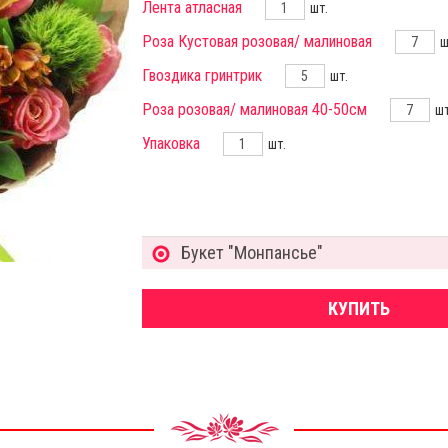
Лента атласная
шт.
Роза Кустовая розовая/ малиновая
ш
Гвоздика гринтрик
шт.
Роза розовая/ малиновая 40-50см
шт
Упаковка
шт.
Букет "Монпансье"
КУПИТЬ