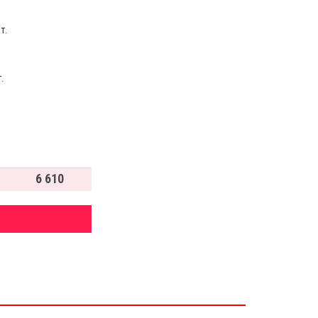
т.
.
6 610