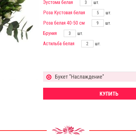
Эустома белая
шт.
Роза Кустовая белая
шт.
Роза белая 40-50 см
шт.
Бруния
шт.
Астильба белая
шт.
Букет "Наслаждение"
КУПИТЬ