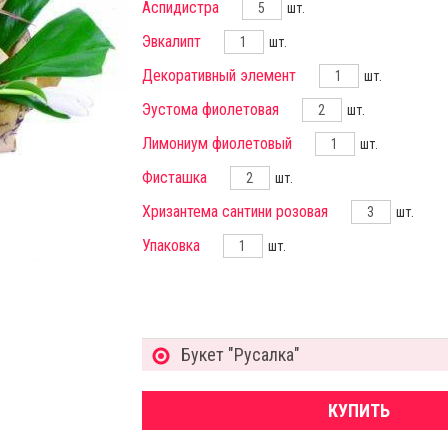
Аспидистра
шт.
Эвкалипт
шт.
Декоративный элемент
шт.
Эустома фиолетовая
шт.
Лимониум фиолетовый
шт.
Фисташка
шт.
Хризантема сантини розовая
шт.
Упаковка
шт.
Букет "Русалка"
КУПИТЬ