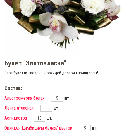
Букет "Златовласка"
Этот букет из гвоздик и орхидей достоин принцессы!
Состав:
Альстромерия белая
шт.
Лента атласная
шт.
Аспидистра
шт.
Орхидея Цимбидиум белая/ цветок
шт.